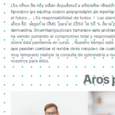
Los niños de hoy están expuestos a ambiente retadore
Nosotros los adultos somos responsables de enseñar a
el futuro… ¡ Es responsabilidad de todos ! Las alar
años 60 según la OMS para el 2050 el 50 % de la pob
demuestra. Sin embargo pocos tomamos esta problem
ha venido sumando al compromiso total y responsabili
sobre ésta pandemia en curso , Nuestro tiempo est
que pueden cambiar el rumbo de la miopía o de c
muy temprano realizar la consulta de optometría a 
nosotros para ellos.
Aros 