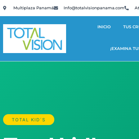
Multiplaza Panamá
Info@totalvisionpanama.com
At
INICIO
TUS CR
¡EXAMINA TU
TOTAL KID´S