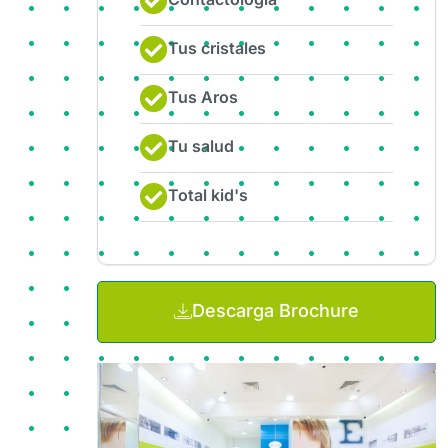
Tus cristales
Tus Aros
Tu salud
Total kid's
Descarga Brochure