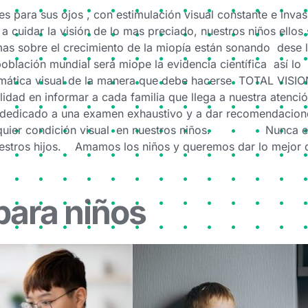
s para sus ojos , con estimulación visual constante e inva
 cuidar la visión de lo mas preciado, nuestros niños ellos
mas sobre el crecimiento de la miopía están sonando dese 
lación mundial será miope la evidencia científica así lo
ática visual de la manera que debe hacerse TOTAL VISIO
dad en informar a cada familia que llega a nuestra atenci
a dedicado a una examen exhaustivo y a dar recomendacion
ualquier condición visual en nuestros niños. Nunca e
nuestros hijos. Amamos los niños y queremos dar lo mejor 
para niños