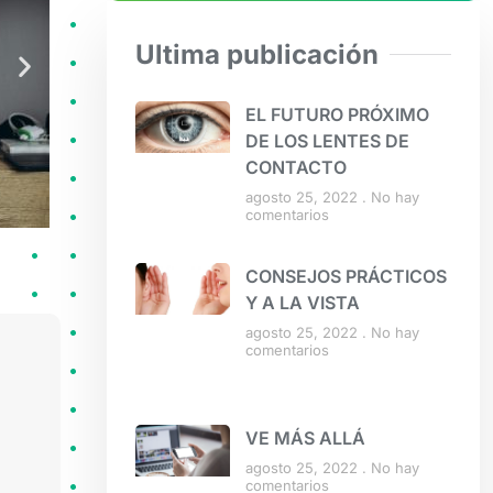
Ultima publicación
EL FUTURO PRÓXIMO
DE LOS LENTES DE
CONTACTO
agosto 25, 2022
No hay
comentarios
CONSEJOS PRÁCTICOS
Y A LA VISTA
agosto 25, 2022
No hay
comentarios
VE MÁS ALLÁ
agosto 25, 2022
No hay
comentarios