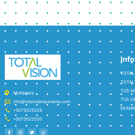
Inf
TOTAL 
TOTAL
TUS A
Multiplaza
TUS C
info@totalvisionpanama.com
EXAMI
+5073025329
+5073025330