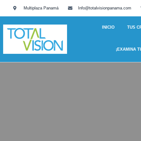
Multiplaza Panamá
Info@totalvisionpanama.com
INICIO
TUS C
¡EXAMINA T